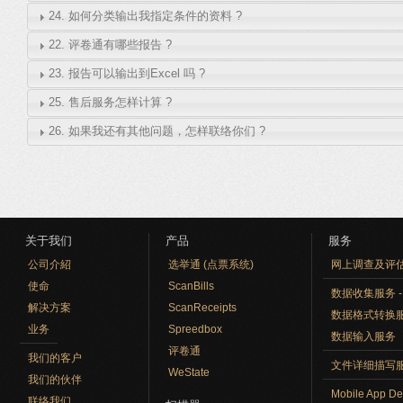
24. 如何分类输出我指定条件的资料 ?
22. 评卷通有哪些报告 ?
23. 报告可以输出到Excel 吗 ?
25. 售后服务怎样计算 ?
26. 如果我还有其他问题，怎样联络你们 ?
关于我们
产品
服务
公司介紹
选举通 (点票系统)
网上调查及评
使命
ScanBills
数据收集服务 - O
解决方案
ScanReceipts
数据格式转换
业务
Spreedbox
数据输入服务
评卷通
我们的客户
文件详细描写
WeState
我们的伙伴
Mobile App De
联络我们