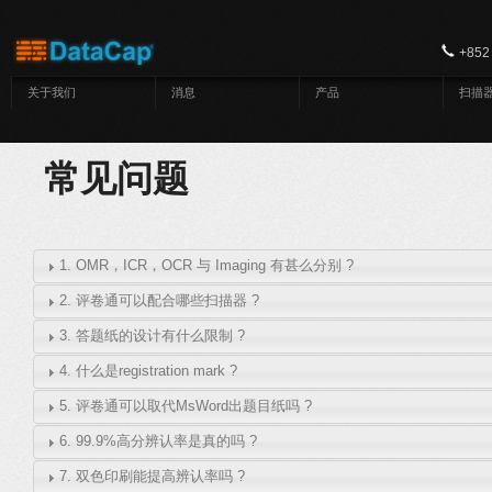
跳转到主要内容
+852
关于我们
消息
产品
扫描
常见问题
1. OMR，ICR，OCR 与 Imaging 有甚么分别 ?
2. 评卷通可以配合哪些扫描器 ?
3. 答题纸的设计有什么限制 ?
4. 什么是registration mark ?
5. 评卷通可以取代MsWord出题目纸吗 ?
6. 99.9%高分辨认率是真的吗 ?
7. 双色印刷能提高辨认率吗 ?