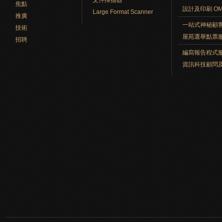
文件掃描器
焦點
設計及印刷 O
Large Format Scanner
推廣
一站式神秘顧
技術
屋苑選舉點票
招聘
編寫報告程式
資訊科技顧問