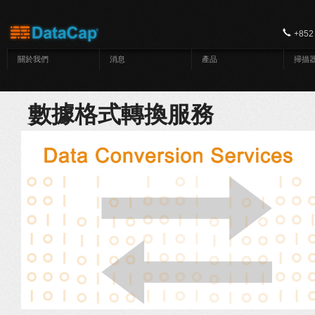
移至主內容
+852
關於我們
消息
產品
掃描
數據格式轉換服務