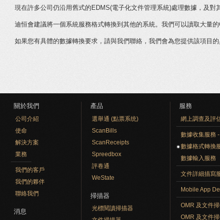
現在許多公司仍沿用舊式的EDMS(電子化文件管理系統)處理數據，及
迪恒會建議將一個系統服務格式轉換到其他的系統。我們可以讀取大量的
如果您有具體的數據轉換要求，請與我們聯絡，我們會為您提供該項目的
關於我們
產品
服務
公司介紹
選舉通 (點票系统)
網上調查及評
使命
ScanBills
數據收集服務 - O
解決方案
ScanReceipts
數據格式轉換
業務
Spreedbox
數據輸入服務
評卷通
我們的客戶
文件詳細描寫
WeState
我們的夥伴
Mobile App De
聯絡我們
掃描器
OMR 及文件
光標閱讀掃描器
消息
OMR 及文件