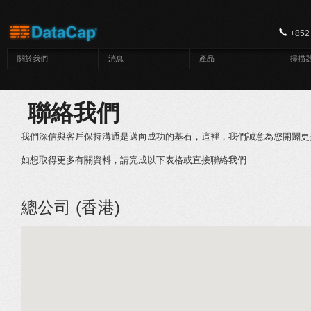
移至主內容
+852
關於我們
消息
產品
掃描
聯絡我們
我們深信與客戶保持溝通是邁向成功的基石，這裡，我們誠意為您開闢更
如想取得更多有關資料，請完成以下表格或直接聯絡我們
總公司 (香港)