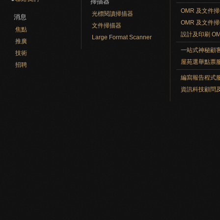
掃描器
OMR 及文件
光標閱讀掃描器
消息
OMR 及文件
文件掃描器
焦點
設計及印刷 O
Large Format Scanner
推廣
一站式神秘顧
技術
屋苑選舉點票
招聘
編寫報告程式
資訊科技顧問