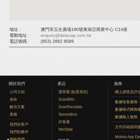
地址 :
澳門宋玉生廣場180號東南亞商業中心 C14座
電郵地址 :
enquiry@datacap.com.hk
電話號碼 :
(853) 2882 8589
關於我們
產品
服務
公司介紹
選舉通 (點票系统)
網上調查及評
使命
ScanBills
數據收集服務 - O
解決方案
ScanReceipts
數據格式轉換
業務
Spreedbox
數據輸入服務
評卷通
我們的客戶
文件詳細描寫
WeState
我們的夥伴
Mobile App De
聯絡我們