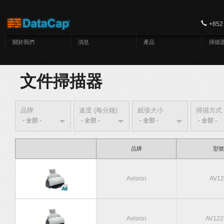
移至主內容
+852
關於我們
消息
產品
掃描
文件掃描器
品牌
速度 (每分鐘)
紙張大小
掃描方式
品牌
型號
Avision
AV12
Avision
AV122