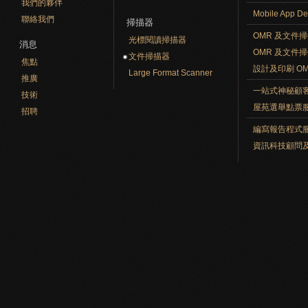
我們的夥伴
Mobile App De
聯絡我們
掃描器
OMR 及文件
光標閱讀掃描器
消息
OMR 及文件
文件掃描器
焦點
設計及印刷 O
Large Format Scanner
推廣
一站式神秘顧
技術
屋苑選舉點票
招聘
編寫報告程式
資訊科技顧問