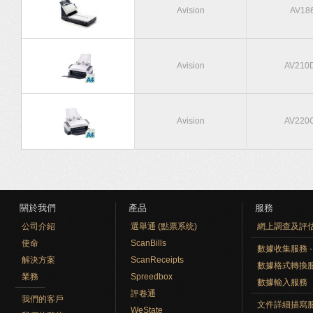
Avision
AV18
Avision
AV210
Avision
AV220
頁面
關於我們
產品
服務
公司介紹
選舉通 (點票系统)
網上調查及評
使命
ScanBills
數據收集服務 - O
解決方案
ScanReceipts
數據格式轉換
業務
Spreedbox
數據輸入服務
評卷通
我們的客戶
文件詳細描寫
WeState