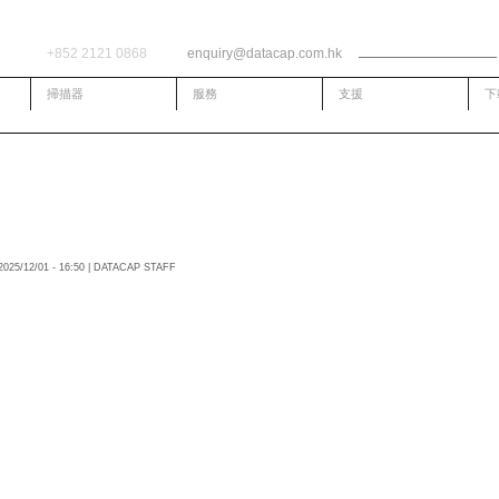
Search form
Search
+852 2121 0868
enquiry@datacap.com.hk
掃描器
服務
支援
下
屋苑業主大會選舉服務
025/12/01 - 16:50 | DATACAP STAFF