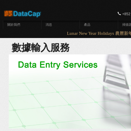
移至主內容
+852
關於我們
消息
產品
掃描
Lunar New Year Holidays 農曆新
數據輸入服務