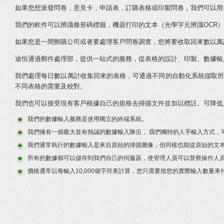
如果您想派發問卷，意見卡，申請表，訂購表格或印製問卷，我們可以用
我們的軟件可以辨識條形碼標籤，機器打印的文本（光學字元辨識OCR）
如果您是一間郵購公司或者要處理客戶問卷調查，您將要收取回來數以萬
迪恒通過郵件處理部，提供一站式的服務，從表格的設計、印製、數據輸
我們處理每日數以萬計收集回來的表格，可通過不同的自動化系統擷取所需的
不同表格的需要及校對。
我們也可以接受現有客戶根據自己的規格去掃描文件並加以標註。可降低
我們的數據輸入服務是使用獨立的終端系統。
我們擁有一個龐大並有熱誠的數據輸入隊伍， 我們獨特的人手輸入方式，
我們通常執行的數據輸入是來自原始的掃描圖像，但同樣也能從原始的文
所有的數據都可以儲存到我們自己的伺服器，使管理人員可以督察操作人
價格通常以每輸入10,000個字符來計算，您只需要按您的實際輸入數量來