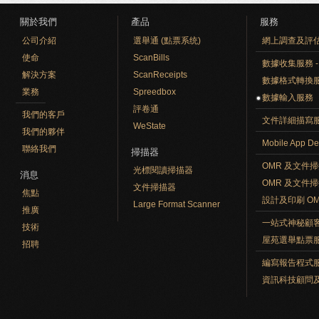
關於我們
產品
服務
公司介紹
選舉通 (點票系统)
網上調查及評
使命
ScanBills
數據收集服務 - O
解決方案
ScanReceipts
數據格式轉換
業務
Spreedbox
數據輸入服務
評卷通
我們的客戶
文件詳細描寫
WeState
我們的夥伴
Mobile App De
聯絡我們
掃描器
OMR 及文件
光標閱讀掃描器
消息
OMR 及文件
文件掃描器
焦點
設計及印刷 O
Large Format Scanner
推廣
一站式神秘顧
技術
屋苑選舉點票
招聘
編寫報告程式
資訊科技顧問