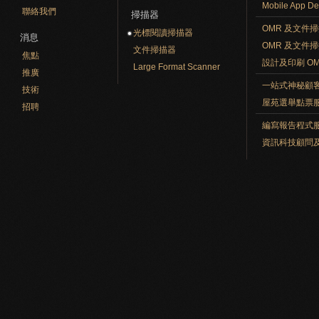
Mobile App De
聯絡我們
掃描器
OMR 及文件
光標閱讀掃描器
消息
OMR 及文件
文件掃描器
焦點
設計及印刷 O
Large Format Scanner
推廣
一站式神秘顧
技術
屋苑選舉點票
招聘
編寫報告程式
資訊科技顧問