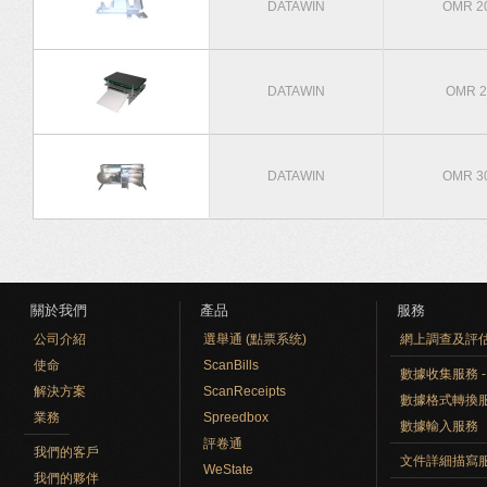
DATAWIN
OMR 2
DATAWIN
OMR 2
DATAWIN
OMR 3
頁面
關於我們
產品
服務
公司介紹
選舉通 (點票系统)
網上調查及評
使命
ScanBills
數據收集服務 - O
解決方案
ScanReceipts
數據格式轉換
業務
Spreedbox
數據輸入服務
評卷通
我們的客戶
文件詳細描寫
WeState
我們的夥伴