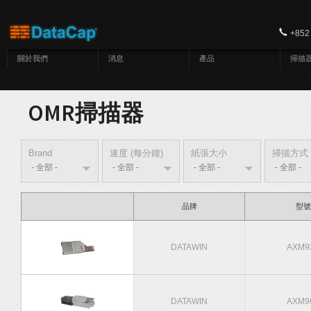
移至主內容
+852
關於我們
消息
產品
掃描
OMR掃描器
Brand
速度 (每分鐘)
紙張大小
掃描方式
品牌
型號
DATAWIN
AXM9
DATAWIN
AXM9